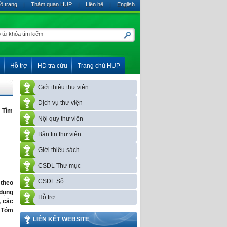
ồ trang
|
Thăm quan HUP
|
Liên hệ
|
English
Hỗ trợ
HD tra cứu
Trang chủ HUP
Giới thiệu thư viện
Dịch vụ thư viện
Tìm
Nội quy thư viện
Bản tin thư viện
Giới thiệu sách
CSDL Thư mục
CSDL Số
 theo
 dụng
Hỗ trợ
, các
. Tóm
LIÊN KẾT WEBSITE