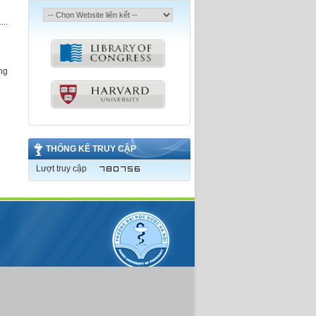
ng
THỐNG KÊ TRUY CẬP
Lượt truy cập