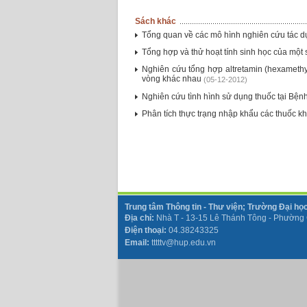
Sách khác
Tổng quan về các mô hình nghiên cứu tác 
Tổng hợp và thử hoạt tính sinh học của một
Nghiên cứu tổng hợp altretamin (hexameth
vòng khác nhau
(05-12-2012)
Nghiên cứu tình hình sử dụng thuốc tại Bệ
Phân tích thực trạng nhập khẩu các thuốc k
Trung tâm Thông tin - Thư viện
;
Trường Đại họ
Địa chỉ:
Nh
à T - 13-15 Lê Thánh Tông - Phường
Điện thoại:
04.38243325
Email:
tttttv
@hup.edu.vn