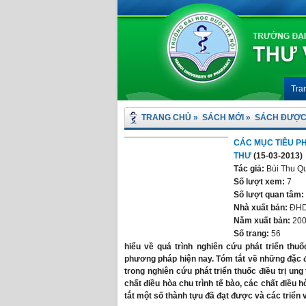
Tra
TRANG CHỦ
»
SÁCH MỚI
»
SÁCH ĐƯỢC
CÁC MỤC TIÊU P
THƯ
(15-03-2013)
Tác giả:
Bùi Thu Q
Số lượt xem:
7
Số lượt quan tâm:
Nhà xuất bản:
ĐH
Năm xuất bản:
20
Số trang:
56
hiểu về quá trình nghiên cứu phát triển thu
phương pháp hiện nay. Tóm tắt về những đặc 
trong nghiên cứu phát triển thuốc điều trị ung
chất điều hòa chu trình tế bào, các chất điều 
tắt một số thành tựu đã đạt được và các triển v