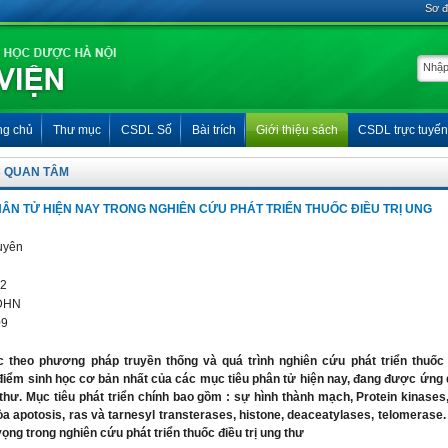
Sơ đ
ng chủ
Thư mục
CSDL Số
Bài trích
Giới thiệu sách
CSDL trực tuyến
 QUAN TÂM
HÂN TỬ HIỆN NAY TRONG NGHIÊN CỨU PHÁT TRIỂN THUỐC ĐIỀU TRỊ UNG
uyên
2
DHN
09
ốc theo phương pháp truyền thống và quá trình nghiên cứu phát triển thuốc
điểm sinh học cơ bản nhất của các mục tiêu phân tử hiện nay, đang được ứng
 thư. Mục tiêu phát triển chính bao gồm : sự hình thành mạch, Protein kinases
hòa apotosis, ras và tarnesyl transterases, histone, deaceatylases, telomerase
ọng trong nghiên cứu phát triển thuốc điều trị ung thư